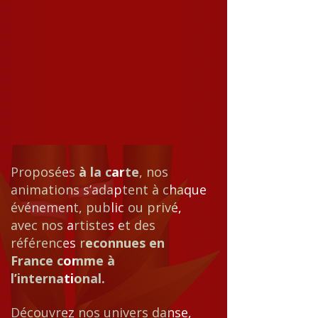
Proposées
à la carte
, nos
animations s’adaptent à chaque
événement, public ou privé,
avec nos artistes et des
références r
econnues en
France comme à
l’international.
Découvrez nos univers danse,