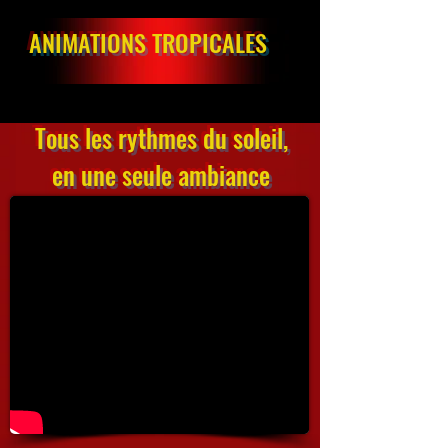
ANIMATIONS TROPICALES
Tous les rythmes du soleil,
en une seule ambiance