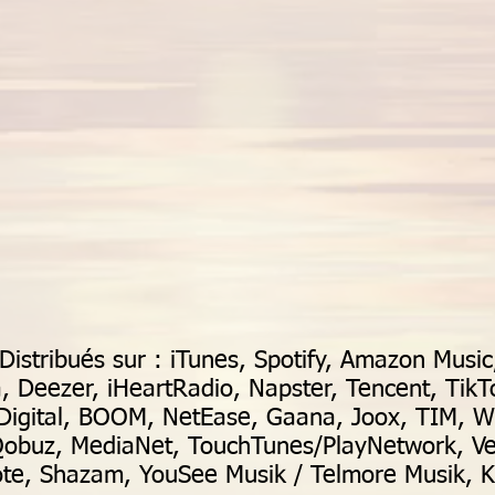
Distribués sur : iTunes, Spotify, Amazon Musi
, Deezer, iHeartRadio, Napster, Tencent, TikT
/7Digital, BOOM, NetEase, Gaana, Joox, TIM,
obuz, MediaNet, TouchTunes/PlayNetwork, Ver
te, Shazam, YouSee Musik / Telmore Musik, K