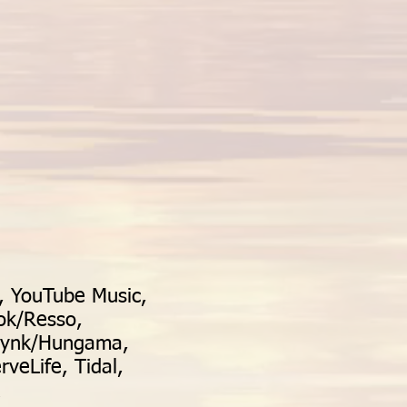
c, YouTube Music,
ok/Resso,
 Wynk/Hungama,
veLife, Tidal,