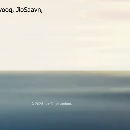
vooq, JioSaavn,
© 2026 par Cocobamboo.