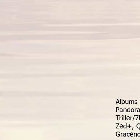
Albums 
Pandora
Triller
Zed+, Q
Graceno